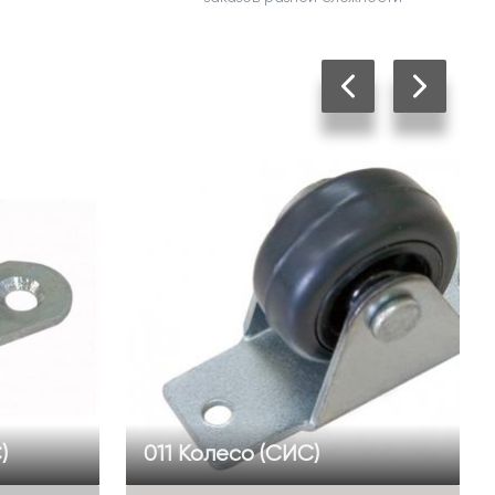
)
011 Колесо (СИС)