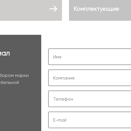
Комплектующие
иал
ыбором марки
ебельной