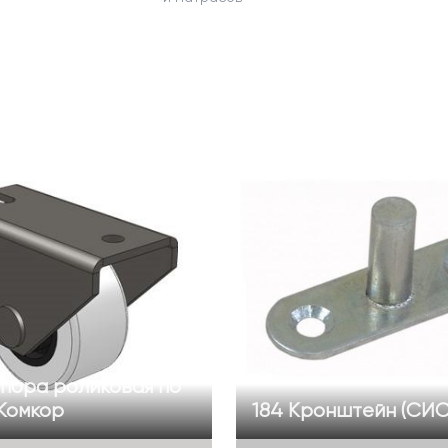
Опора роликовая по
 Комкор
184 Кронштейн (СИС