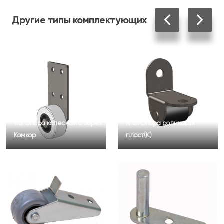
Другие
типы комплектующих
1112 Опора колесная с обрез.
N 151 Опора роликовая
Комкор
пласт(К)