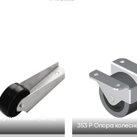
вертикальный (ФМС)
353 Р Опора колесн