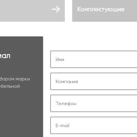
Комплектующие
иал
ыбором марки
ебельной