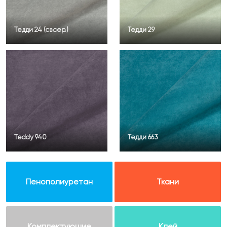
Тедди 24 (св.сер.)
Тедди 29
Teddy 940
Тедди 663
Пенополиуретан
Ткани
Комплектующие
Клей