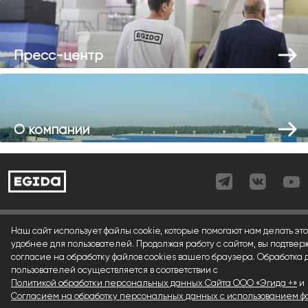
Пресс-центр
О компании
Согласие (регистрация)
Наш сайт использует файлы cookie, которые помогают нам делать это
удобнее для пользователей. Продолжая работу с сайтом, вы подтвер
Согласие (форма)
согласие на обработку файлов cookies вашего браузера. Обработка
пользователей осуществляется в соответствии с
Согласие (cookies)
Политикой обработки персональных данных Сайта ООО «Эгида +»
и
Политика конфиденциальности
Согласием на обработку персональных данных с использованием фа