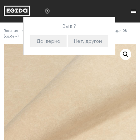
Вы в ?
Главная
Каталог
Ткани
Велюр
Teddy
Тедди 08
(св.беж)
Да, верно
Нет, другой