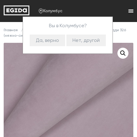
Колумбус
Вы в Колумбусе?
Главная
Каталог
Ткани
Велюр
Teddy
Тедди 326
(нежно-сирен)
Да, верно
Нет, другой