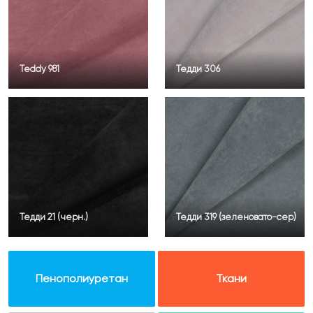
Teddy 981
Тедди 306
Тедди 21 (черн.)
Тедди 319 (зеленовато-сер)
Пенополиуретан
Ткани