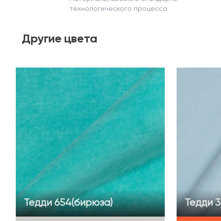
технологического процесса
Другие
цвета
Тедди 654(бирюза)
Тедди 3