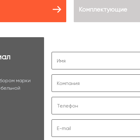
Комплектующие
иал
ыбором марки
ебельной