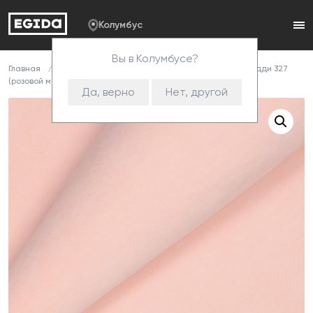
Колумбус
Вы в Колумбусе?
Главная
Каталог
Ткани
Велюр
Teddy
Тедди 327
(розовой мечты)
Да, верно
Нет, другой