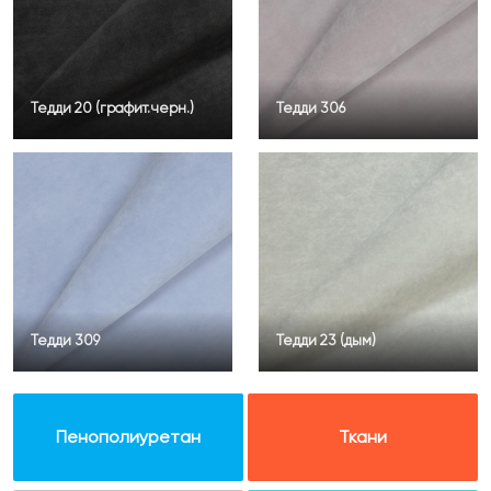
Тедди 20 (графит.черн.)
Тедди 306
Тедди 309
Тедди 23 (дым)
Пенополиуретан
Ткани