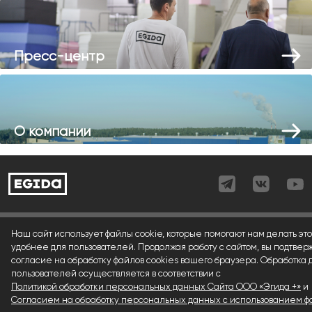
Пресс-центр
О компании
Согласие (регистрация)
Наш сайт использует файлы cookie, которые помогают нам делать это
удобнее для пользователей. Продолжая работу с сайтом, вы подтвер
Согласие (форма)
согласие на обработку файлов cookies вашего браузера. Обработка
пользователей осуществляется в соответствии с
Согласие (cookies)
Политикой обработки персональных данных Сайта ООО «Эгида +»
и
Политика конфиденциальности
Согласием на обработку персональных данных с использованием фа