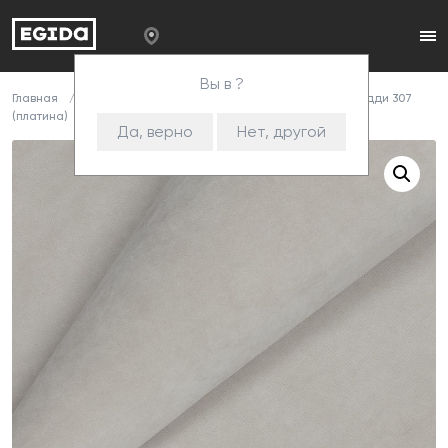
Вы в ?
Главная
Каталог
Ткани
Велюр
Teddy
Тедди 307
(платина)
Да, верно
Нет, другой