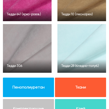
Тедди 641 (ярко-розов.)
Тедди 10 (лесн.орех)
Тедди 306
Тедди 28 (бледно-голуб.)
Пенополиуретан
Ткани
Комплектующие
Клей