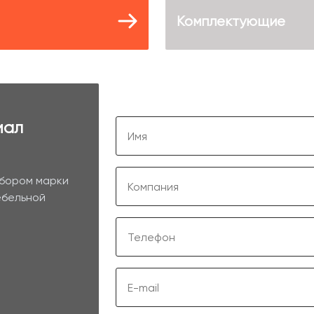
Комплектующие
иал
ыбором марки
ебельной