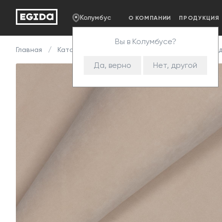
Колумбус
О КОМПАНИИ
ПРОДУКЦИЯ
Вы в Колумбусе?
Главная
Каталог
Ткани
Велюр
Teddy
Тед
Да, верно
Нет, другой