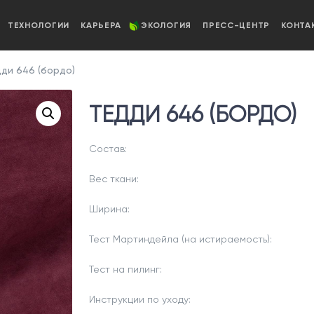
ТЕХНОЛОГИИ
КАРЬЕРА
ЭКОЛОГИЯ
ПРЕСС-ЦЕНТР
КОНТА
ди 646 (бордо)
ТЕДДИ 646 (БОРДО)
Состав:
Вес ткани:
Ширина:
Тест Мартиндейла (на истираемость):
Тест на пилинг:
Инструкции по уходу: