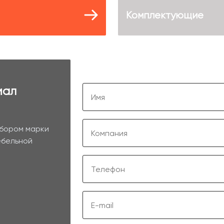
Комплектующие
иал
ыбором марки
ебельной