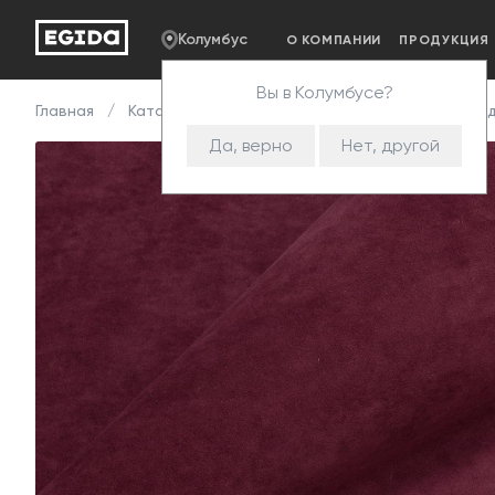
Колумбус
О КОМПАНИИ
ПРОДУКЦИЯ
Вы в Колумбусе?
Главная
Каталог
Ткани
Велюр
Teddy
Тед
Да, верно
Нет, другой