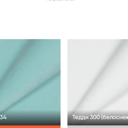
334
Тедди 300 (белосне