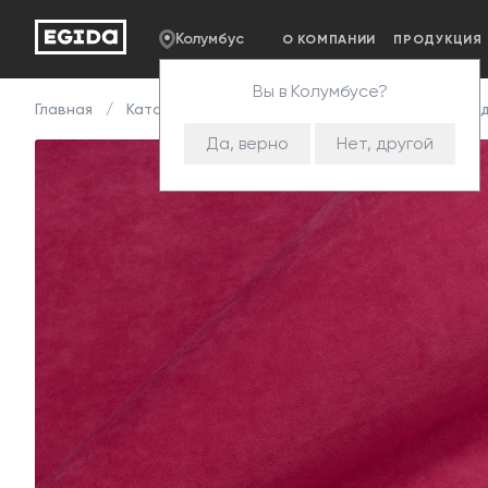
Колумбус
О КОМПАНИИ
ПРОДУКЦИЯ
Вы в Колумбусе?
Главная
Каталог
Ткани
Велюр
Teddy
Тед
Да, верно
Нет, другой