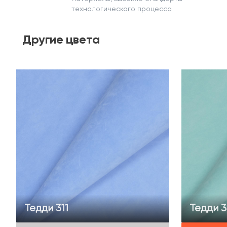
технологического процесса
Другие
цвета
Тедди 311
Тедди 