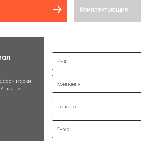
Комплектующие
иал
ыбором марки
ебельной