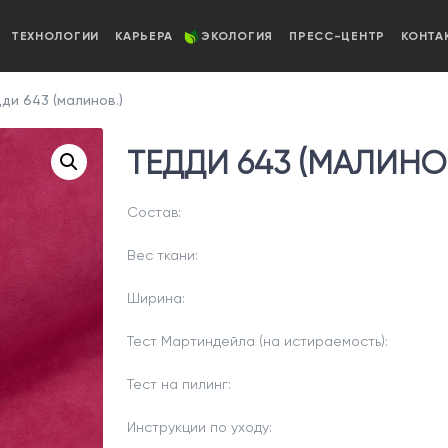
ТЕХНОЛОГИИ
КАРЬЕРА
ЭКОЛОГИЯ
ПРЕСС-ЦЕНТР
КОНТА
ди 643 (малинов.)
ТЕДДИ 643 (МАЛИНОВ
Состав:
Вес ткани:
Ширина:
Тест Мартиндейла (на истираемость):
Тест на пилинг:
Инструкции по уходу: