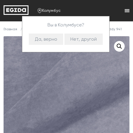
Колумбус
Вы в Колумбусе?
Главная
Каталог
Ткани
Велюр
Teddy
Teddy 941
Да, верно
Нет, другой