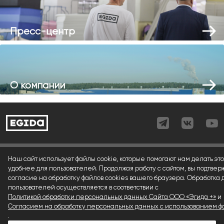
Пресс-центр
О компании
Согласие (регистрация)
Наш сайт использует файлы cookie, которые помогают нам делать это
удобнее для пользователей. Продолжая работу с сайтом, вы подтвер
Согласие (форма)
согласие на обработку файлов cookies вашего браузера. Обработка
пользователей осуществляется в соответствии с
Согласие (cookies)
Политикой обработки персональных данных Сайта ООО «Эгида +»
и
Политика конфиденциальности
Согласием на обработку персональных данных с использованием фа
.
Условия использования материалов сайта