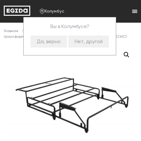
Колумбус
Вы в Колумбусе?
Главная
Каталог
Комплектующие
Механизмы
трансформации
Металлокаркасы
152 Механизм+200 (СИС)
Да, верно
Нет, другой