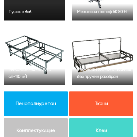
Пуфик с боб
Механизм трансф АК 80 Н
Механизм 412 (1000) 3
Механизм 660 (1870) зацепы
сп-110 Б/1
без пружин разобран
Пенополиуретан
Ткани
Комплектующие
Клей