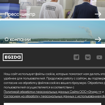
Пресс-центр
О компании
Согласие (регистрация)
Наш сайт использует файлы cookie, которые помогают нам делать это
удобнее для пользователей. Продолжая работу с сайтом, вы подтвер
Согласие (форма)
согласие на обработку файлов cookies вашего браузера. Обработка
пользователей осуществляется в соответствии с
Согласие (cookies)
Политикой обработки персональных данных Сайта ООО «Эгида +»
и
Политика конфиденциальности
Согласием на обработку персональных данных с использованием фа
.
Условия использования материалов сайта