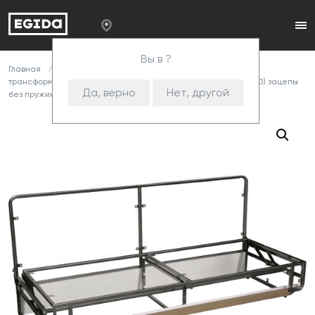
Вы в ?
Главная
Каталог
Комплектующие
Механизмы
трансформации
Металлокаркасы
Механизм 650 (1400) зацепы
Да, верно
Нет, другой
без пружин, разобран