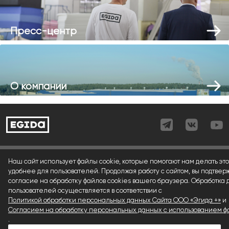
Пресс-центр
О компании
Согласие (регистрация)
Наш сайт использует файлы cookie, которые помогают нам делать это
удобнее для пользователей. Продолжая работу с сайтом, вы подтвер
Согласие (форма)
согласие на обработку файлов cookies вашего браузера. Обработка
пользователей осуществляется в соответствии с
Согласие (cookies)
Политикой обработки персональных данных Сайта ООО «Эгида +»
и
Политика конфиденциальности
Согласием на обработку персональных данных с использованием фа
.
Условия использования материалов сайта