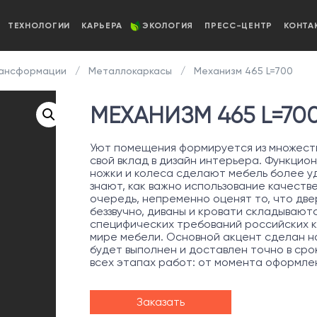
ТЕХНОЛОГИИ
КАРЬЕРА
ЭКОЛОГИЯ
ПРЕСС-ЦЕНТР
КОНТА
рансформации
Металлокаркасы
Механизм 465 L=700
МЕХАНИЗМ 465 L=70
Уют помещения формируется из множеств
свой вклад в дизайн интерьера. Функцио
ножки и колеса сделают мебель более уд
знают, как важно использование качеств
очередь, непременно оценят то, что две
беззвучно, диваны и кровати складывают
специфических требований российских к
мире мебели. Основной акцент сделан на
будет выполнен и доставлен точно в сро
всех этапах работ: от момента оформле
Заказать