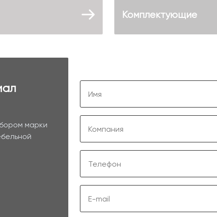
Комплектующие
иал
ыбором марки
ебельной