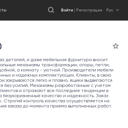
Войти
Регистрация
КТЫ
0
а деталей, и даже мебельная фурнитура вносит
нальные механизмы трансформации, опоры, петли,
обной, а комнату - уютной. Производители мебели
енных и надежных комплектующих. Клиенты, в свою
ри закрываются легко и плавно, ящики выдвигаются
ся без усилий. Механизмы разработанные с учетом
лиентов и отражают все последние тенденции в
 безукоризненные качество и надежность. Заказ
к. Строгий контроль качества осуществляется на
ния заказа до момента приема выполненных работ.