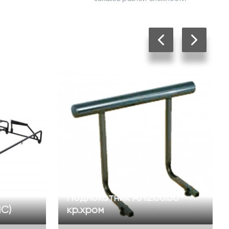
Подлокотник АЛ2.00.00
ИС)
кр.хром