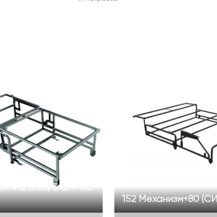
м 412 (950) 3 СП-110
152 Механизм+80 (С