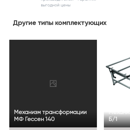
выгодной цены
Другие
типы комплектующих
Механизм трансформации
Механиз
МФ Гессен 140
Б/1