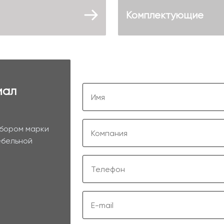
Комплектующие
иал
ыбором марки
ебельной