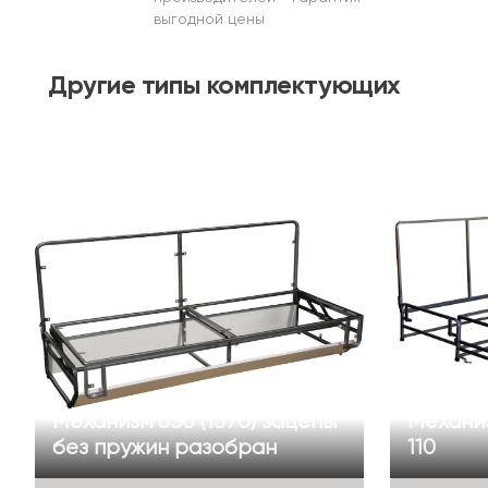
выгодной цены
Другие
типы комплектующих
Механизм 650 (1370) зацепы
Механиз
без пружин разобран
110