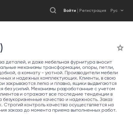
Войти
Регистрация
)
а деталей, и даже мебельная фурнитура вносит
нальные механизмы трансформации, опоры, петли,
обной, а комнату - уютной. Производители мебели
енных и надежных комплектующих. Клиенты, в свою
ри закрываются легко и плавно, ящики выдвигаются
ся без усилий. Механизмы разработанные с учетом
лиентов и отражают все последние тенденции в
 безукоризненные качество и надежность. Заказ
к. Строгий контроль качества осуществляется на
ния заказа до момента приема выполненных работ.