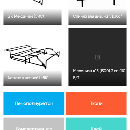
216 Механизм (СИС)
Спинка для дивана "Лотос"
Механизм 413 (1500) 3 сп-110
Каркас выкатной L=810
Б/Т
Пенополиуретан
Ткани
Комплектующие
Клей