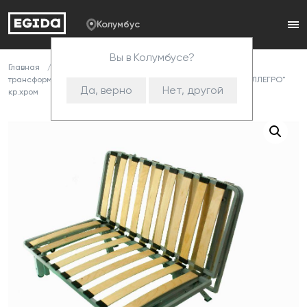
Колумбус
Вы в Колумбусе?
Главная
Каталог
Комплектующие
Механизмы
трансформации
Металлокаркасы
Мех. трансф. 70 "АЛЛЕГРО"
Да, верно
Нет, другой
кр.хром