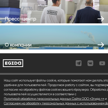
Пресс-центр
О компании
Согласие (регистрация)
Наш сайт использует файлы cookie, которые помогают нам делать это
удобнее для пользователей. Продолжая работу с сайтом, вы подтвер
Согласие (форма)
согласие на обработку файлов cookies вашего браузера. Обработка
пользователей осуществляется в соответствии с
Согласие (cookies)
Политикой обработки персональных данных Сайта ООО «Эгида +»
и
Политика конфиденциальности
Согласием на обработку персональных данных с использованием фа
.