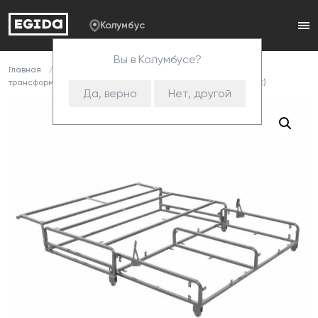
Колумбус
Вы в Колумбусе?
Главная
Каталог
Комплектующие
Механизмы
трансформации
Металлокаркасы
301 Механизм (СИС)
Да, верно
Нет, другой