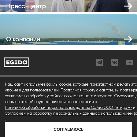
Пресс-центр
О компании
Согласие (регистрация)
Наш сайт использует файлы cookie, которые помогают нам делать это
удобнее для пользователей. Продолжая работу с сайтом, вы подтвер
Согласие (форма)
согласие на обработку файлов cookies вашего браузера. Обработка
пользователей осуществляется в соответствии с
Согласие (cookies)
Политикой обработки персональных данных Сайта ООО «Эгида +»
и
Политика конфиденциальности
Согласием на обработку персональных данных с использованием фа
.
Условия использования материалов сайта
СОГЛАШАЮСЬ
© 1992 — 2026 ООО «Эгида+»