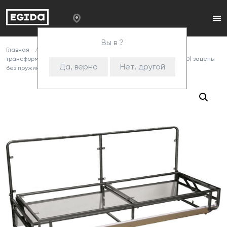
Вы в ?
Главная
Каталог
Комплектующие
Механизмы
трансформации
Металлокаркасы
Механизм 660 (1870) зацепы
Да, верно
Нет, другой
без пружин Б/С разобран