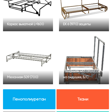
Каркас выкатной L=1600
ЕК 6 (1970) зацепы
Механизм 463 (1900) Латы
Механизм 509 (700)
на сидушке, Б/С
Пенополиуретан
Ткани