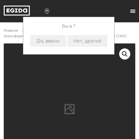
Вы в ?
Главная
Каталог
Комплектующие
Механизмы
трансформации
Металлокаркасы
540 + 100 механизм (СИС)
Да, верно
Нет, другой