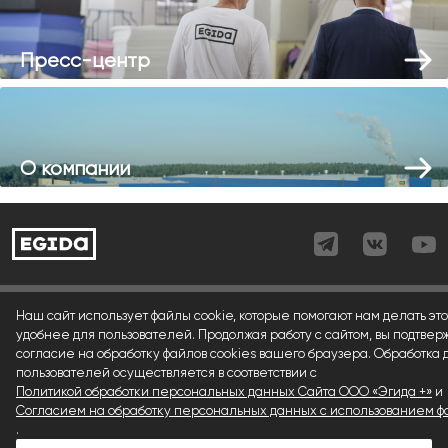
Пресс-центр
О компании
Согласие (регистрация)
Наш сайт использует файлы cookie, которые помогают нам делать это
удобнее для пользователей. Продолжая работу с сайтом, вы подтвер
Согласие (форма)
согласие на обработку файлов cookies вашего браузера. Обработка
пользователей осуществляется в соответствии с
Согласие (cookies)
Политикой обработки персональных данных Сайта ООО «Эгида +»
и
Политика конфиденциальности
Согласием на обработку персональных данных с использованием фа
.
Условия использования материалов сайта