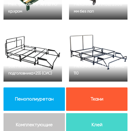
Мех. трансф. 190 "АЛЛЕГРО"
Механизм 100 (+130) 2000
кр.хром
мм без лап
306 Механизм без
Механизм ЕВ 3 1900 спинка
подголовника+255 (СИС)
110
Пенополиуретан
Ткани
Комплектующие
Клей