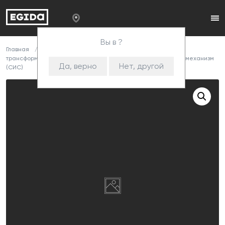
Вы в ?
Главная
Каталог
Комплектующие
Механизмы
трансформации
Металлокаркасы
540 + 310дл +100 ш механизм
Да, верно
Нет, другой
(СИС)