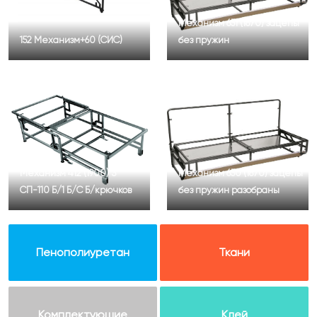
Механизм 651 (1870) зацепы
152 Механизм+60 (СИС)
без пружин
Механизм 412 (1900) З
Механизм 650 (1870) зацепы
СП-110 Б/1 Б/С Б/крючков
без пружин разобраны
Пенополиуретан
Ткани
Комплектующие
Клей