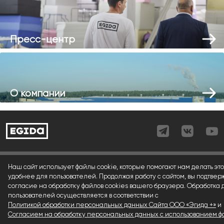
Пресс-центр
О компании
Согласие (регистрация)
Наш сайт использует файлы cookie, которые помогают нам делать это
удобнее для пользователей. Продолжая работу с сайтом, вы подтвер
Согласие (форма)
согласие на обработку файлов cookies вашего браузера. Обработка
пользователей осуществляется в соответствии с
Согласие (cookies)
Политикой обработки персональных данных Сайта ООО «Эгида +»
и
Политика конфиденциальности
Согласием на обработку персональных данных с использованием фа
.