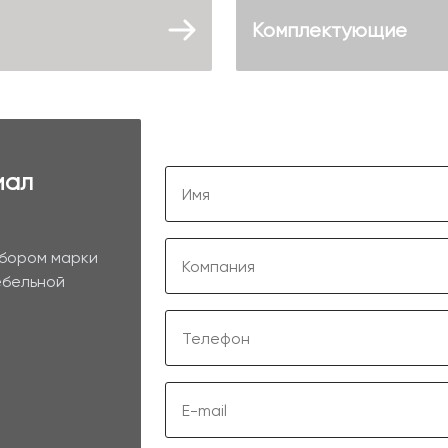
Комплектующие
иал
ыбором марки
ебельной