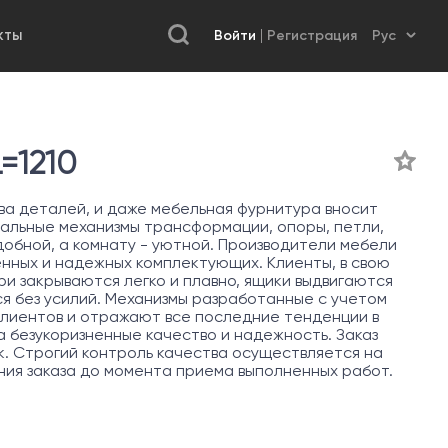
Войти
Регистрация
КТЫ
=1210
а деталей, и даже мебельная фурнитура вносит
нальные механизмы трансформации, опоры, петли,
обной, а комнату - уютной. Производители мебели
енных и надежных комплектующих. Клиенты, в свою
ри закрываются легко и плавно, ящики выдвигаются
ся без усилий. Механизмы разработанные с учетом
лиентов и отражают все последние тенденции в
 безукоризненные качество и надежность. Заказ
к. Строгий контроль качества осуществляется на
ния заказа до момента приема выполненных работ.