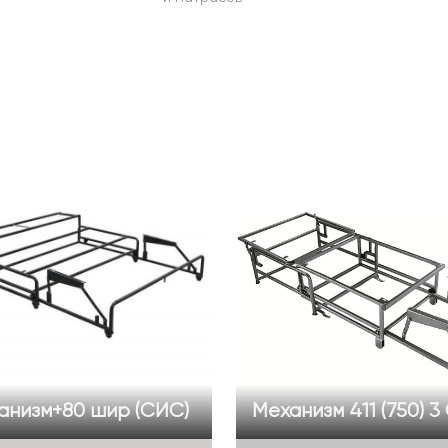
анизм+80 шир (СИС)
Механизм 411 (750) 3