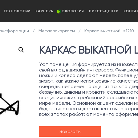
ТЕХНОЛОГИИ
КАРЬЕРА
ЭКОЛОГИЯ
ПРЕСС-ЦЕНТР
КОНТА
рансформации
Металлокаркасы
Каркас выкатной L=1210
КАРКАС ВЫКАТНОЙ L
Уют помещения формируется из множеств
свой вклад в дизайн интерьера. Функцио
ножки и колеса сделают мебель более уд
знают, как важно использование качеств
очередь, непременно оценят то, что две
беззвучно, диваны и кровати складывают
специфических требований российских к
мире мебели. Основной акцент сделан на
будет выполнен и доставлен точно в сро
всех этапах работ: от момента оформле
Заказать