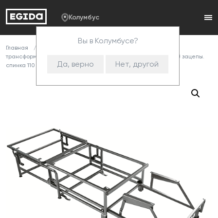
Колумбус
Вы в Колумбусе?
Главная
Каталог
Комплектующие
Механизмы
трансформации
Металлокаркасы
Механизм 411 (1350) зацепы.
Да, верно
Нет, другой
спинка 110