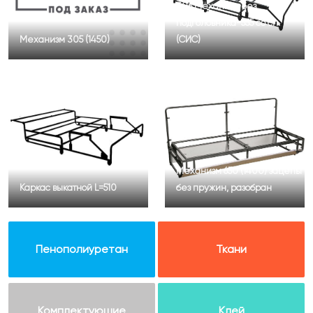
306 Механизм без
подголовника-555 со сп.
Механизм 305 (1450)
(СИС)
Механизм 650 (1400) зацепы
Каркас выкатной L=510
без пружин, разобран
Пенополиуретан
Ткани
Комплектующие
Клей