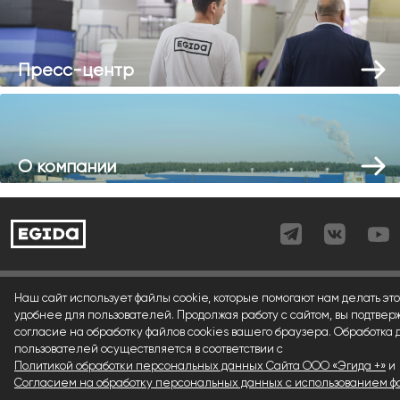
Пресс-центр
О компании
Согласие (регистрация)
Наш сайт использует файлы cookie, которые помогают нам делать это
удобнее для пользователей. Продолжая работу с сайтом, вы подтвер
Согласие (форма)
согласие на обработку файлов cookies вашего браузера. Обработка
пользователей осуществляется в соответствии с
Согласие (cookies)
Политикой обработки персональных данных Сайта ООО «Эгида +»
и
Политика конфиденциальности
Согласием на обработку персональных данных с использованием фа
.