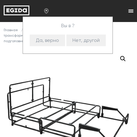
Вы в ?
Главная
Каталог
Комплектующие
Механизмы
трансформации
Металлокаркасы
306 Механизм без
Да, верно
Нет, другой
подголовника+445 (СИС)