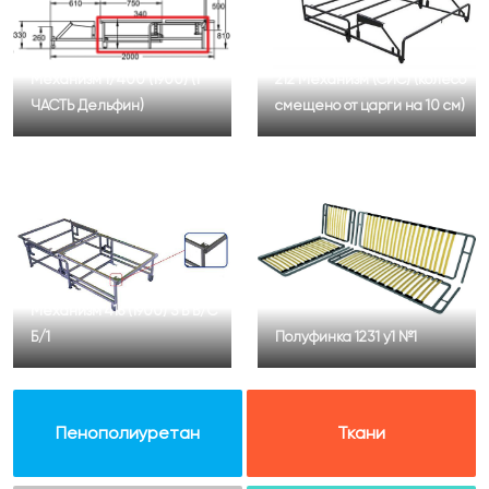
Механизм 1/400 (1900) (1
212 Механизм (СИС) (колесо
ЧАСТЬ Дельфин)
смещено от царги на 10 см)
Механизм 416 (1900) З Б Б/С
Б/1
Полуфинка 1231 у1 №1
Пенополиуретан
Ткани