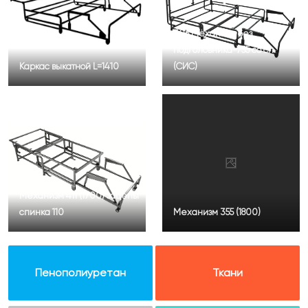
306 Механизм без
подголовника-755 со сп.
Каркас выкатной L=1410
(СИС)
Механизм 411 (1700) зацепы
спинка 110
Механизм 355 (1800)
Пенополиуретан
Ткани